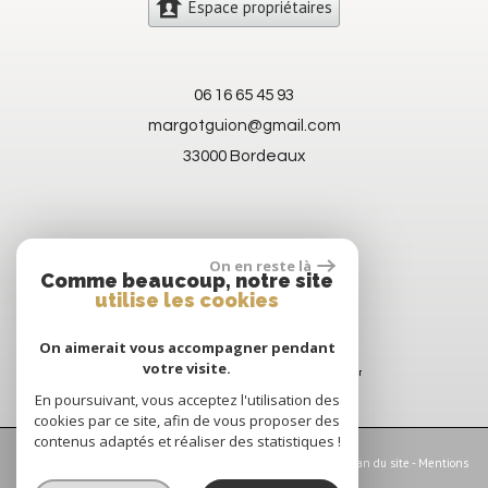
Espace propriétaires
06 16 65 45 93
margotguion@gmail.com
33000 Bordeaux
On en reste là
Comme beaucoup, notre site
utilise les cookies
On aimerait vous accompagner pendant
votre visite.
En poursuivant, vous acceptez l'utilisation des
cookies par ce site, afin de vous proposer des
contenus adaptés et réaliser des statistiques !
© 2026 | Tous droits réservés | Traduction powered by Google -
Plan du site
-
Mentions
légales
-
Nos honoraires
-
Partenaires
-
Admin
-
Politique RGPD