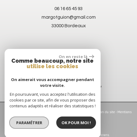
06 16 65 45 93
margotguion@gmail.com
33000 Bordeaux
On en reste là
Comme beaucoup, notre site
utilise les cookies
On aimerait vous accompagner pendant
votre visite.
En poursuivant, vous acceptez l'utilisation des
cookies par ce site, afin de vous proposer des
contenus adaptés et réaliser des statistiques !
© 2026 | Tous droits réservés | Traduction powered by Google -
Plan du site
-
Mentions
légales
-
Nos honoraires
-
Partenaires
-
Admin
-
Politique RGPD
PARAMÉTRER
OK POUR MOI !
Site internet compatible multi-supports,
un seul site adaptable à tous les types d'écrans.