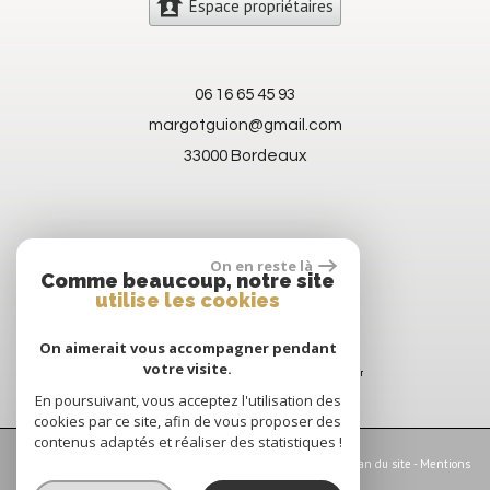
Espace propriétaires
06 16 65 45 93
margotguion@gmail.com
33000 Bordeaux
On en reste là
Comme beaucoup, notre site
utilise les cookies
On aimerait vous accompagner pendant
votre visite.
En poursuivant, vous acceptez l'utilisation des
cookies par ce site, afin de vous proposer des
contenus adaptés et réaliser des statistiques !
© 2026 | Tous droits réservés | Traduction powered by Google -
Plan du site
-
Mentions
légales
-
Nos honoraires
-
Partenaires
-
Admin
-
Politique RGPD