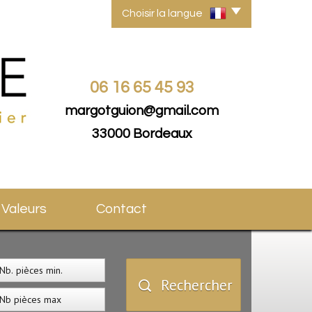
Choisir la langue
06 16 65 45 93
margotguion@gmail.com
33000 Bordeaux
s Valeurs
Contact
Rechercher