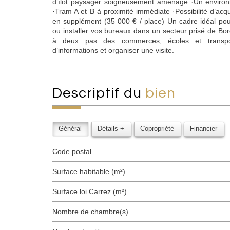
d’îlot paysager soigneusement aménagé ·Un enviro
·Tram A et B à proximité immédiate ·Possibilité d’ac
en supplément (35 000 € / place) Un cadre idéal po
ou installer vos bureaux dans un secteur prisé de Bord
à deux pas des commerces, écoles et transpor
d’informations et organiser une visite.
descriptif du
bien
Général
Détails +
Copropriété
Financier
Code postal
Surface habitable (m²)
Surface loi Carrez (m²)
Nombre de chambre(s)