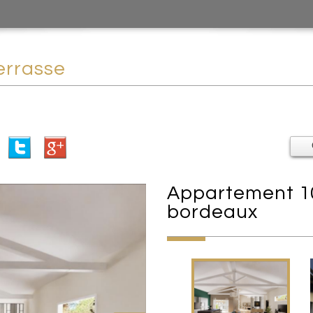
errasse
appartement 101 m² - 4 pièces -
bordeaux