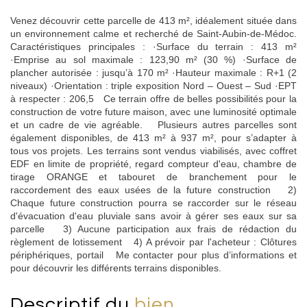
Venez découvrir cette parcelle de 413 m², idéalement située dans
un environnement calme et recherché de Saint-Aubin-de-Médoc.
Caractéristiques principales : ·Surface du terrain : 413 m²
·Emprise au sol maximale : 123,90 m² (30 %) ·Surface de
plancher autorisée : jusqu’à 170 m² ·Hauteur maximale : R+1 (2
niveaux) ·Orientation : triple exposition Nord – Ouest – Sud ·EPT
à respecter : 206,5 Ce terrain offre de belles possibilités pour la
construction de votre future maison, avec une luminosité optimale
et un cadre de vie agréable. Plusieurs autres parcelles sont
également disponibles, de 413 m² à 937 m², pour s’adapter à
tous vos projets. Les terrains sont vendus viabilisés, avec coffret
EDF en limite de propriété, regard compteur d'eau, chambre de
tirage ORANGE et tabouret de branchement pour le
raccordement des eaux usées de la future construction 2)
Chaque future construction pourra se raccorder sur le réseau
d'évacuation d'eau pluviale sans avoir à gérer ses eaux sur sa
parcelle 3) Aucune participation aux frais de rédaction du
règlement de lotissement 4) A prévoir par l'acheteur : Clôtures
périphériques, portail Me contacter pour plus d’informations et
pour découvrir les différents terrains disponibles.
descriptif du
bien