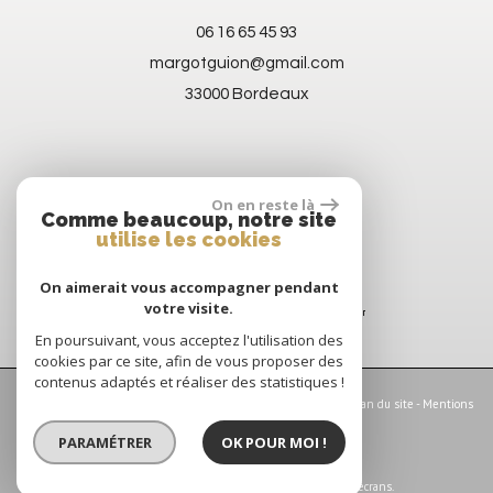
06 16 65 45 93
margotguion@gmail.com
33000 Bordeaux
On en reste là
Comme beaucoup, notre site
utilise les cookies
On aimerait vous accompagner pendant
votre visite.
En poursuivant, vous acceptez l'utilisation des
cookies par ce site, afin de vous proposer des
contenus adaptés et réaliser des statistiques !
© 2026 | Tous droits réservés | Traduction powered by Google -
Plan du site
-
Mentions
légales
-
Nos honoraires
-
Partenaires
-
Admin
-
Politique RGPD
PARAMÉTRER
OK POUR MOI !
Site internet compatible multi-supports,
un seul site adaptable à tous les types d'écrans.