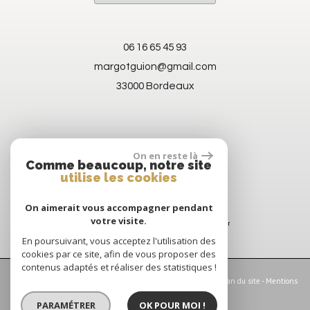
06 16 65 45 93
margotguion@gmail.com
33000 Bordeaux
On en reste là
Comme beaucoup, notre site
utilise les cookies
On aimerait vous accompagner pendant
votre visite.
En poursuivant, vous acceptez l'utilisation des
cookies par ce site, afin de vous proposer des
contenus adaptés et réaliser des statistiques !
© 2026 | Tous droits réservés | Traduction powered by Google -
Plan du site
-
Mentions
légales
-
Nos honoraires
-
Partenaires
-
Admin
-
Politique RGPD
PARAMÉTRER
OK POUR MOI !