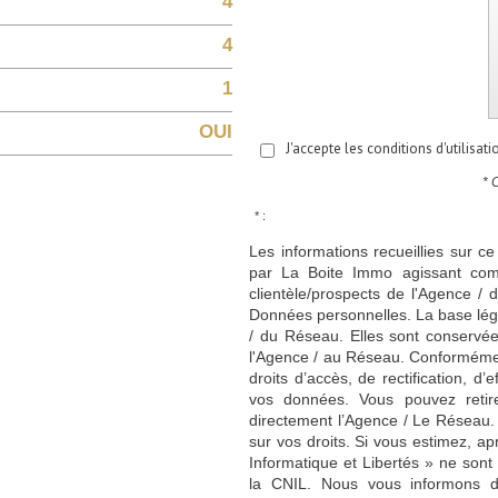
4
4
1
OUI
J'accepte les conditions d'utilisat
* 
* :
Les informations recueillies sur ce
par La Boite Immo agissant comm
clientèle/prospects de l'Agence 
Données personnelles. La base légal
/ du Réseau. Elles sont conservé
l'Agence / au Réseau. Conformément
droits d’accès, de rectification, d’
vos données. Vous pouvez retir
directement l’Agence / Le Réseau.
sur vos droits. Si vous estimez, ap
Informatique et Libertés » ne son
la CNIL. Nous vous informons de