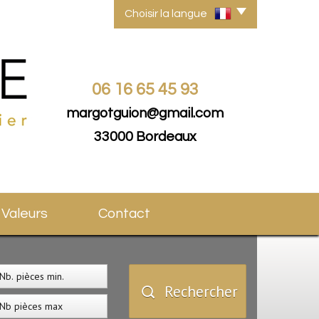
Choisir la langue
06 16 65 45 93
margotguion@gmail.com
33000 Bordeaux
s Valeurs
Contact
Rechercher