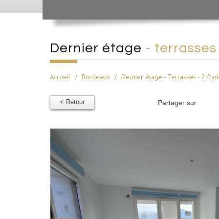
dernier étage
- terrasses
Accueil
Bordeaux
Dernier étage - Terrasses - 2 Park
< Retour
Partager sur