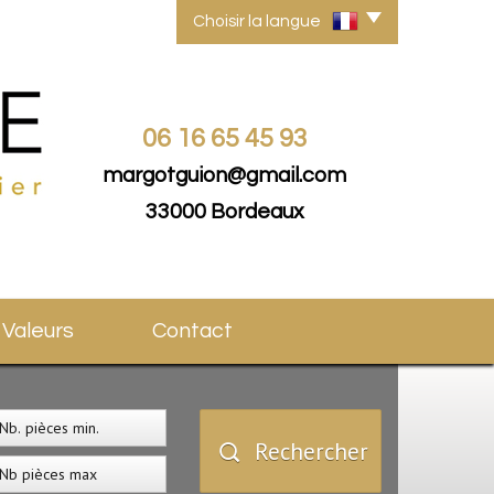
Choisir la langue
06 16 65 45 93
margotguion@gmail.com
33000 Bordeaux
s Valeurs
Contact
Rechercher