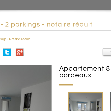
 - 2 parkings - notaire réduit
ings - Notaire réduit
appartement 81.5 m² - 4 pièces -
bordeaux