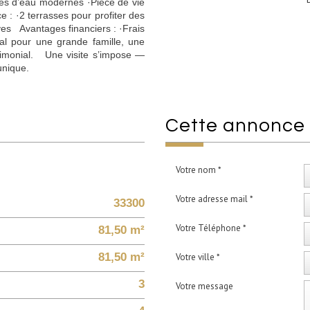
es d’eau modernes ·Pièce de vie
e : ·2 terrasses pour profiter des
ives Avantages financiers : ·Frais
al pour une grande famille, une
rimonial. Une visite s’impose —
unique.
cette annonce
Votre nom *
Votre adresse mail *
33300
Votre Téléphone *
81,50 m²
81,50 m²
Votre ville *
3
Votre message