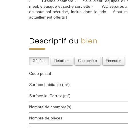
- Grande chambre - Salle d’eau équipée d’une d
meuble vasque et sèche serviette - WC séparés 
en sous-sol sécurisé, inclus dans le prix. Atout ma
actuellement offerts !
descriptif du
bien
Général
Détails +
Copropriété
Financier
Code postal
Surface habitable (m²)
Surface loi Carrez (m²)
Nombre de chambre(s)
Nombre de pièces