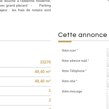
ouche à l’italienne moderne,
avec grand placard - Parking
jeur : les frais de notaire sont
cette annonce
Votre nom *
Votre adresse mail *
33270
Votre Téléphone *
49,40 m²
49,40 m²
Votre ville *
1
Votre message
2