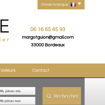
Choisir la langue
06 16 65 45 93
margotguion@gmail.com
33000 Bordeaux
s Valeurs
Contact
Rechercher