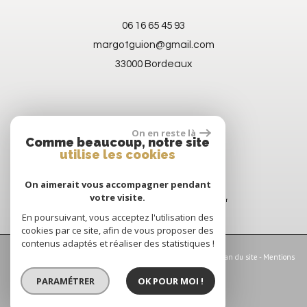
06 16 65 45 93
margotguion@gmail.com
33000 Bordeaux
On en reste là
Comme beaucoup, notre site
utilise les cookies
On aimerait vous accompagner pendant
votre visite.
En poursuivant, vous acceptez l'utilisation des
cookies par ce site, afin de vous proposer des
contenus adaptés et réaliser des statistiques !
© 2026 | Tous droits réservés | Traduction powered by Google -
Plan du site
-
Mentions
légales
-
Nos honoraires
-
Partenaires
-
Admin
-
Politique RGPD
PARAMÉTRER
OK POUR MOI !
Site internet compatible multi-supports,