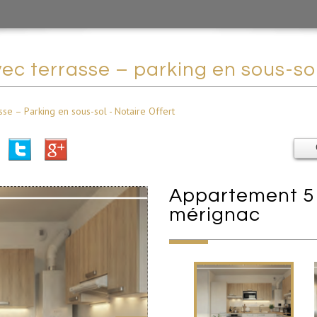
ec terrasse – parking en sous-sol
se – Parking en sous-sol - Notaire Offert
appartement 51.45 m² - 2 pièces -
mérignac