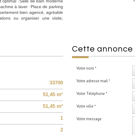
 optimal ·Salle de bain moderne
achine à laver ·Place de parking
partement bien agencé, agréable
tions ou organiser une visite,
cette annonce
Votre nom *
Votre adresse mail *
33700
Votre Téléphone *
51,45 m²
51,45 m²
Votre ville *
1
Votre message
2