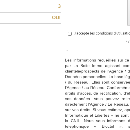
3
OUI
J'accepte les conditions d'utilisat
* 
* :
Les informations recueillies sur ce
par La Boite Immo agissant comm
clientèle/prospects de l'Agence 
Données personnelles. La base légal
/ du Réseau. Elles sont conservé
l'Agence / au Réseau. Conformément
droits d’accès, de rectification, d’
vos données. Vous pouvez retir
directement l’Agence / Le Réseau.
sur vos droits. Si vous estimez, ap
Informatique et Libertés » ne son
la CNIL. Nous vous informons de
téléphonique « Bloctel », 