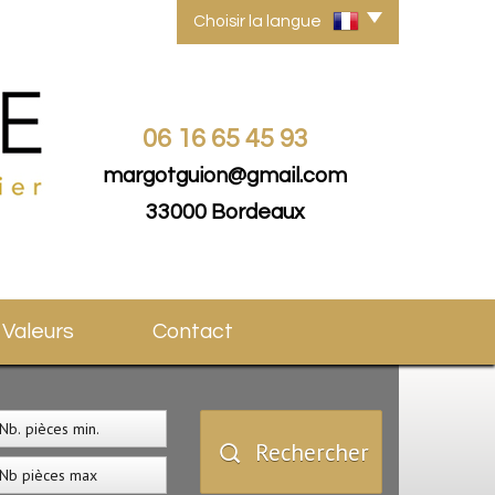
Choisir la langue
06 16 65 45 93
margotguion@gmail.com
33000 Bordeaux
s Valeurs
Contact
Rechercher