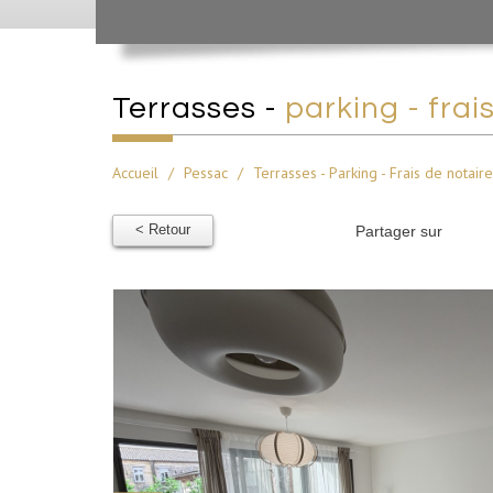
terrasses -
parking - frai
Accueil
Pessac
Terrasses - Parking - Frais de notaire
< Retour
Partager sur