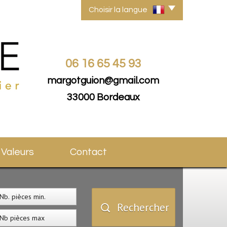
Choisir la langue
06 16 65 45 93
margotguion@gmail.com
33000 Bordeaux
s Valeurs
Contact
Rechercher