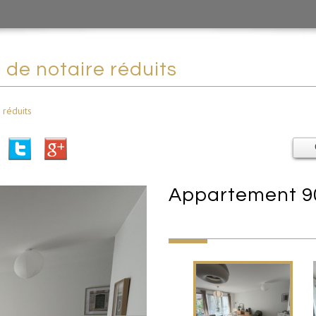
s de notaire réduits
 réduits
appartement 9