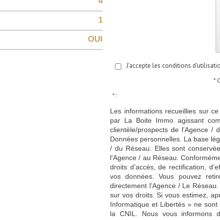
4
1
OUI
J'accepte les conditions d'utilisat
* 
* :
Les informations recueillies sur ce
par La Boite Immo agissant comm
clientèle/prospects de l'Agence 
Données personnelles. La base légal
/ du Réseau. Elles sont conservé
l'Agence / au Réseau. Conformément
droits d’accès, de rectification, d’
vos données. Vous pouvez retir
directement l’Agence / Le Réseau.
sur vos droits. Si vous estimez, ap
Informatique et Libertés » ne son
la CNIL. Nous vous informons de