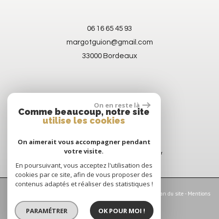
06 16 65 45 93
margotguion@gmail.com
33000 Bordeaux
On en reste là
Comme beaucoup, notre site
utilise les cookies
On aimerait vous accompagner pendant
votre visite.
En poursuivant, vous acceptez l'utilisation des
cookies par ce site, afin de vous proposer des
contenus adaptés et réaliser des statistiques !
© 2026 | Tous droits réservés | Traduction powered by Google -
Plan du site
-
Mentions
légales
-
Nos honoraires
-
Partenaires
-
Admin
-
Politique RGPD
PARAMÉTRER
OK POUR MOI !