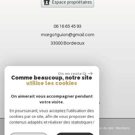
Espace propriétaires
06 16 65 45 93
margotguion@gmail.com
33000 Bordeaux
On en reste là
Comme beaucoup, notre site
utilise les cookies
On aimerait vous accompagner pendant
votre visite.
En poursuivant, vous acceptez l'utilisation des
cookies par ce site, afin de vous proposer des
contenus adaptés et réaliser des statistiques !
© 2026 | Tous droits réservés | Traduction powered by Google -
Plan du site
-
Mentions
légales
-
Nos honoraires
-
Partenaires
-
Admin
-
Politique RGPD