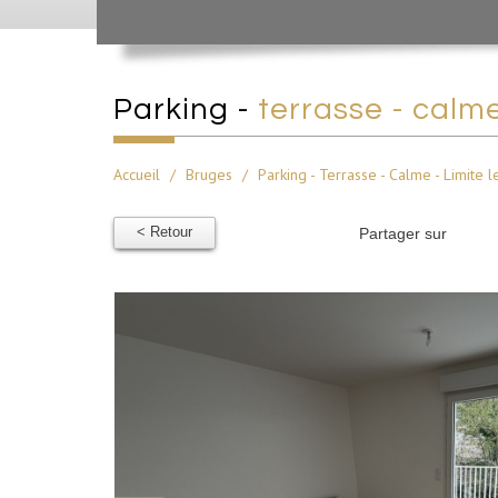
parking -
terrasse - calme
Accueil
Bruges
Parking - Terrasse - Calme - Limite l
< Retour
Partager sur