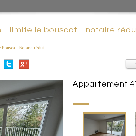
 - limite le bouscat - notaire rédu
e Bouscat - Notaire réduit
appartement 4