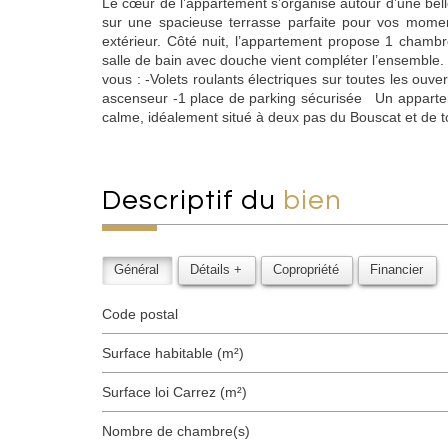
Le cœur de l’appartement s’organise autour d’une bel
sur une spacieuse terrasse parfaite pour vos mome
extérieur. Côté nuit, l’appartement propose 1 cham
salle de bain avec douche vient compléter l’ensemble
vous : -Volets roulants électriques sur toutes les ouv
ascenseur -1 place de parking sécurisée Un appartem
calme, idéalement situé à deux pas du Bouscat et de 
descriptif du
bien
Général
Détails +
Copropriété
Financier
Code postal
Surface habitable (m²)
Surface loi Carrez (m²)
Nombre de chambre(s)