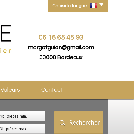
Choisir la langue
06 16 65 45 93
margotguion@gmail.com
33000 Bordeaux
s Valeurs
Contact
Rechercher