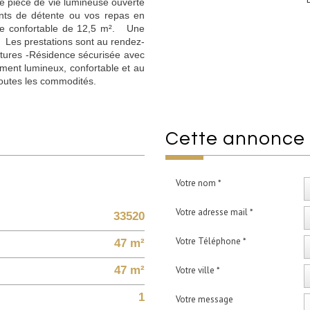
le pièce de vie lumineuse ouverte
nts de détente ou vos repas en
bre confortable de 12,5 m². Une
. Les prestations sont au rendez-
ertures -Résidence sécurisée avec
ent lumineux, confortable et au
toutes les commodités.
cette annonce
Votre nom *
Votre adresse mail *
33520
Votre Téléphone *
47 m²
47 m²
Votre ville *
1
Votre message