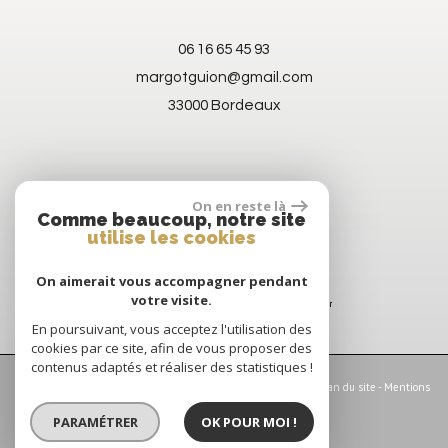
06 16 65 45 93
margotguion@gmail.com
33000 Bordeaux
On en reste là
Comme beaucoup, notre site
utilise les cookies
On aimerait vous accompagner pendant
votre visite.
En poursuivant, vous acceptez l'utilisation des
cookies par ce site, afin de vous proposer des
contenus adaptés et réaliser des statistiques !
© 2026 | Tous droits réservés | Traduction powered by Google -
Plan du site
-
Mentions
légales
-
Nos honoraires
-
Partenaires
-
Admin
-
Politique RGPD
PARAMÉTRER
OK POUR MOI !
Site internet compatible multi-supports,