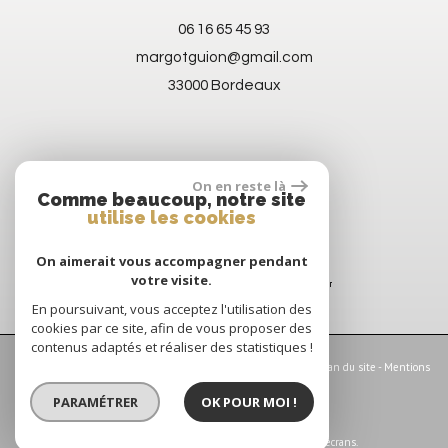
06 16 65 45 93
margotguion@gmail.com
33000 Bordeaux
On en reste là
Comme beaucoup, notre site
utilise les cookies
On aimerait vous accompagner pendant
votre visite.
En poursuivant, vous acceptez l'utilisation des
cookies par ce site, afin de vous proposer des
contenus adaptés et réaliser des statistiques !
© 2026 | Tous droits réservés | Traduction powered by Google -
Plan du site
-
Mentions
légales
-
Nos honoraires
-
Partenaires
-
Admin
-
Politique RGPD
PARAMÉTRER
OK POUR MOI !
Site internet compatible multi-supports,
un seul site adaptable à tous les types d'écrans.