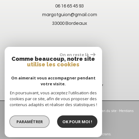
06 16 65 45 93
margotguion@gmail.com
33000 Bordeaux
On en reste là
Comme beaucoup, notre site
utilise les cookies
On aimerait vous accompagner pendant
votre visite.
En poursuivant, vous acceptez l'utilisation des
cookies par ce site, afin de vous proposer des
contenus adaptés et réaliser des statistiques !
© 2026 | Tous droits réservés | Traduction powered by Google -
Plan du site
-
Mentions
légales
-
Nos honoraires
-
Partenaires
-
Admin
-
Politique RGPD
PARAMÉTRER
OK POUR MOI !
Site internet compatible multi-supports,
un seul site adaptable à tous les types d'écrans.