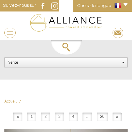
Suivez-nous sur
Choisir la langue
Vente
Accueil
«
1
2
3
4
..
20
»